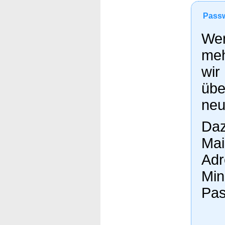
Passw
Wen
meh
wir
übe
neu
Daz
Mai
Adr
Min
Pas