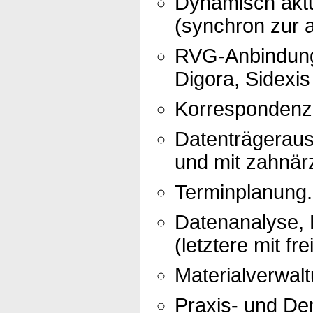
Dynamisch aktu
(synchron zur a
RVG-Anbindung 
Digora, Sidexis
Korrespondenz 
Datenträgerau
und mit zahnär
Terminplanung.
Datenanalyse, R
(letztere mit fr
Materialverwalt
Praxis- und Den